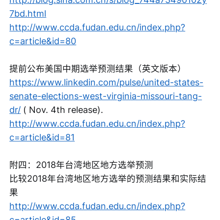
7bd.html
http://www.ccda.fudan.edu.cn/index.php?
c=article&id=80
提前公布美国中期选举预测结果（英文版本）
https://www.linkedin.com/pulse/united-states-
senate-elections-west-virginia-missouri-tang-
dr/
( Nov. 4th release).
http://www.ccda.fudan.edu.cn/index.php?
c=article&id=81
附四：2018年台湾地区地方选举预测
比较2018年台湾地区地方选举的预测结果和实际结
果
http://www.ccda.fudan.edu.cn/index.php?
c=article&id=85